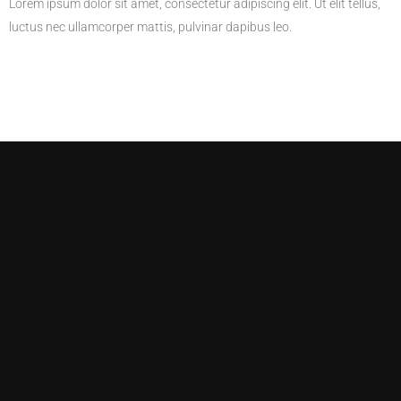
Lorem ipsum dolor sit amet, consectetur adipiscing elit. Ut elit tellus,
luctus nec ullamcorper mattis, pulvinar dapibus leo.