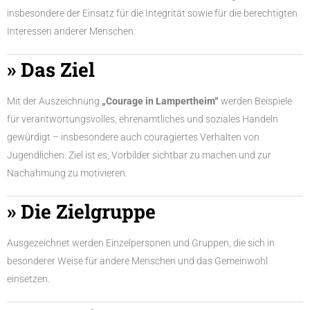
insbesondere der Einsatz für die Integrität sowie für die berechtigten
Interessen anderer Menschen.
» Das Ziel
Mit der Auszeichnung
„Courage in Lampertheim“
werden Beispiele
für verantwortungsvolles, ehrenamtliches und soziales Handeln
gewürdigt – insbesondere auch couragiertes Verhalten von
Jugendlichen. Ziel ist es, Vorbilder sichtbar zu machen und zur
Nachahmung zu motivieren.
» Die Zielgruppe
Ausgezeichnet werden Einzelpersonen und Gruppen, die sich in
besonderer Weise für andere Menschen und das Gemeinwohl
einsetzen.