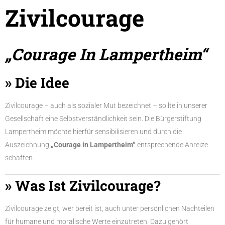
Zivilcourage
„Courage In Lampertheim“
» Die Idee
Zivilcourage – auch als sozialer Mut bezeichnet – sollte in unserer
Gesellschaft eine Selbstverständlichkeit sein. Die Bürgerstiftung
Lampertheim möchte hierfür sensibilisieren und durch die
Auszeichnung
„Courage in Lampertheim“
entsprechende Anreize
schaffen.
» Was Ist Zivilcourage?
Zivilcourage zeigt, wer bereit ist, auch unter persönlichen Nachteilen
für humane und moralische Werte einzutreten. Dazu gehört